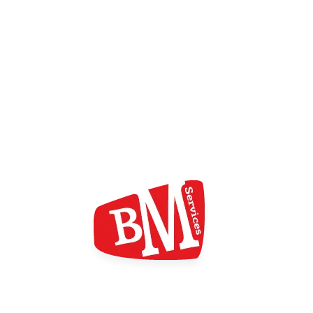
Agence BM Services
Compétences de l’agence
WebMarketing
Maintenance de sites WordPress
Maintenance de sites Prestashop
BMS : Activateur Numérique
QUI SOMMES-NOUS ?
ZA La Bastide - 48500 La Canourgue