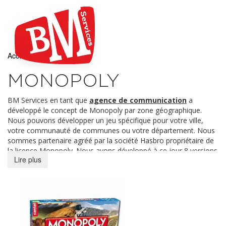
Accueil
/ Monopoly
MONOPOLY
BM Services en tant que
agence de communication
a
développé le concept de Monopoly par zone géographique.
Nous pouvons développer un jeu spécifique pour votre ville,
votre communauté de communes ou votre département. Nous
sommes partenaire agréé par la société Hasbro propriétaire de
la licence Monopoly. Nous avons développé à ce jour 8 versions
Lire plus
du jeu : pour 7 départements (Lozère, Tarn, Creuse, Ariège,
Haute-Loire, Gers, Cantal) et 1 communauté de communes
(Grand Carcassonne). Ne sont affichées ici que les produits pour
lesquels nous avons encore du stock.